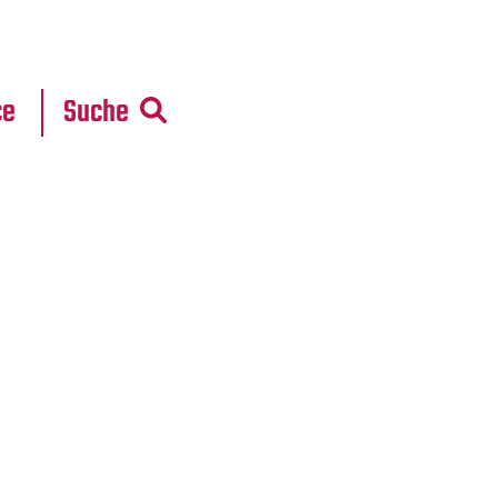
r
daten
ce
Suche