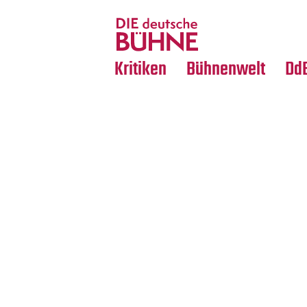
Tanz
Nachrufe
Crossover
Medientipps
Kritiken
Bühnenwelt
Dd