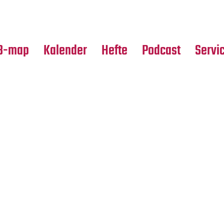
Premierensuche
Alle Hefte
Partne
Festival-Planer
Leseproben
Media
B-map
Kalender
Hefte
Podcast
Servi