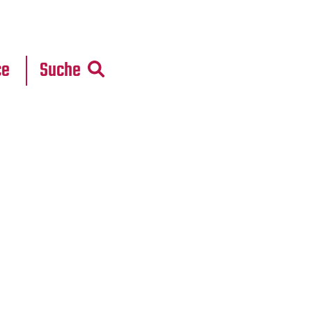
r
daten
ce
Suche