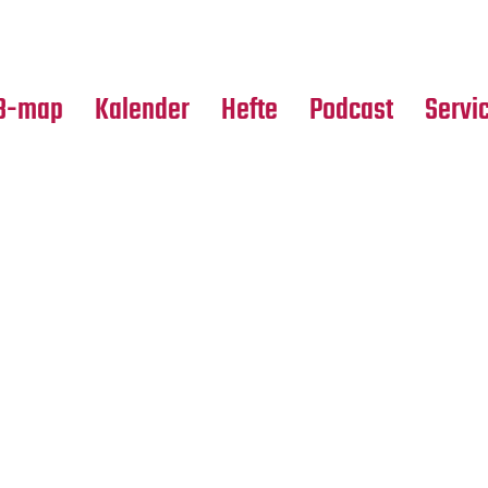
Premierensuche
Alle Hefte
Partne
Festival-Planer
Leseproben
Media
B-map
Kalender
Hefte
Podcast
Servi