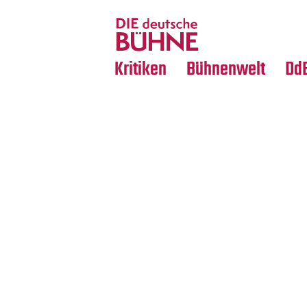
Tanz
Nachrufe
Crossover
Medientipps
Kritiken
Bühnenwelt
Dd