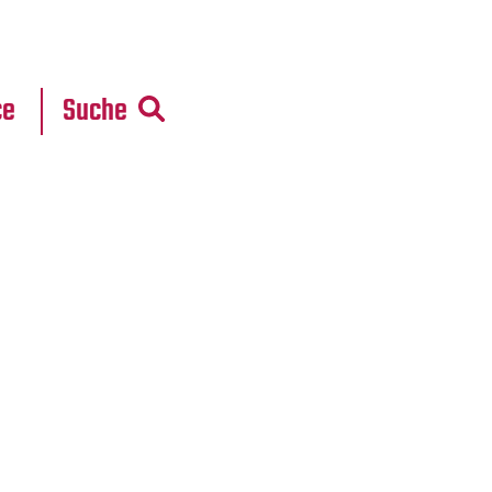
r
daten
ce
Suche