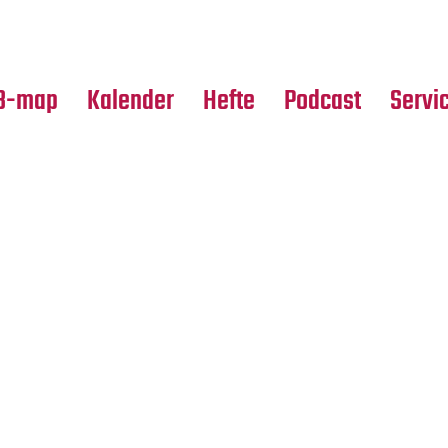
Premierensuche
Alle Hefte
Partne
Festival-Planer
Leseproben
Media
B-map
Kalender
Hefte
Podcast
Servi