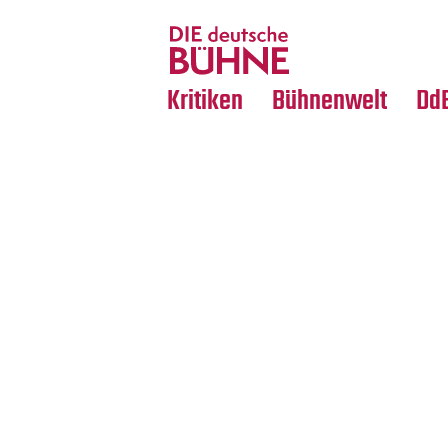
Tanz
Nachrufe
Crossover
Medientipps
Kritiken
Bühnenwelt
Dd