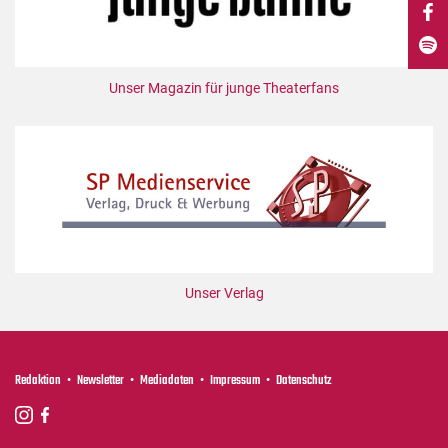
DdB-map
Kalender
Premierensuche
Unser Magazin für junge Theaterfans
Festival-Planer
Hefte
Alle Hefte
Leseproben
Podcast
Service
Unser Verlag
Shop / Abo
Newsletter
Redaktion
Redaktion
Newsletter
Mediadaten
Impressum
Datenschutz
Autor:innen
Partner