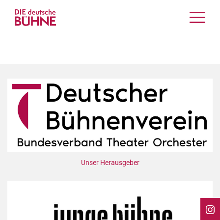
Kritiken
Schauspiel
Musiktheater
Tanz
Crossover
Bühnenwelt
Festivals & Veranstaltungen
Menschen & Theater
Themen
Unser Herausgeber
Internationales
Nachrufe
Medientipps