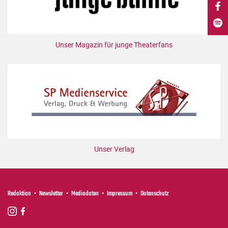
DdB-map
Kalender
Premierensuche
Unser Magazin für junge Theaterfans
Festival-Planer
Hefte
Alle Hefte
Leseproben
Podcast
Service
Unser Verlag
Shop / Abo
Newsletter
Redaktion
Redaktion
Newsletter
Mediadaten
Impressum
Datenschutz
Autor:innen
Partner