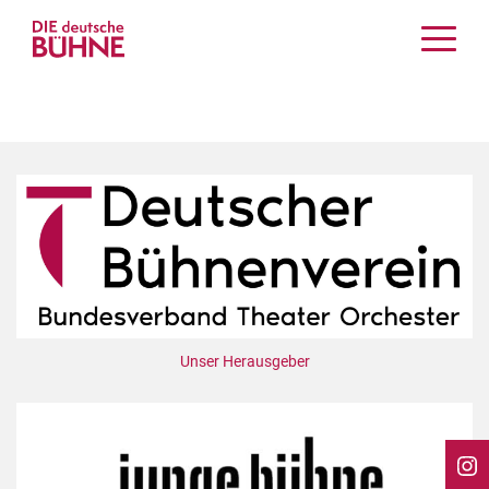
Kritiken
Schauspiel
Musiktheater
Tanz
Crossover
Bühnenwelt
Festivals & Veranstaltungen
Menschen & Theater
Themen
Unser Herausgeber
Internationales
Nachrufe
Medientipps