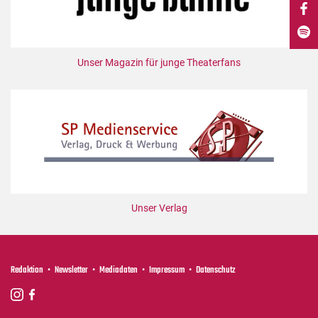
DdB-map
Kalender
Premierensuche
Unser Magazin für junge Theaterfans
Festival-Planer
Hefte
Alle Hefte
Leseproben
Podcast
Service
Unser Verlag
Shop / Abo
Newsletter
Redaktion
Redaktion
Newsletter
Mediadaten
Impressum
Datenschutz
Autor:innen
Partner