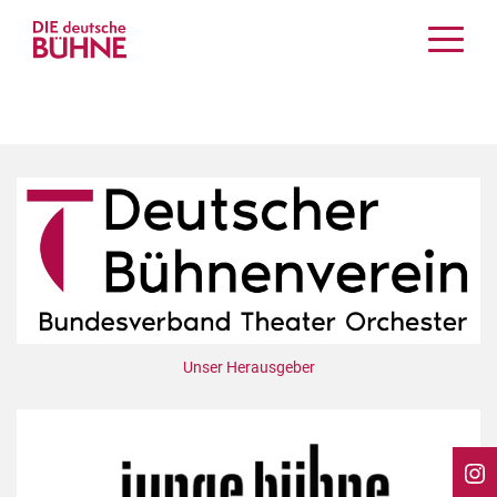
Kritiken
Schauspiel
Musiktheater
Tanz
Crossover
Bühnenwelt
Festivals & Veranstaltungen
Menschen & Theater
Themen
Unser Herausgeber
Internationales
Nachrufe
Medientipps