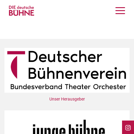
Kritiken
Schauspiel
Musiktheater
Tanz
Crossover
Bühnenwelt
Festivals & Veranstaltungen
Menschen & Theater
Themen
Unser Herausgeber
Internationales
Nachrufe
Medientipps