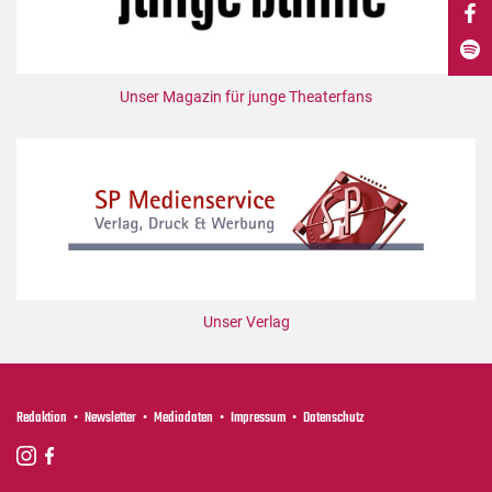
DdB-map
Kalender
Premierensuche
Unser Magazin für junge Theaterfans
Festival-Planer
Hefte
Alle Hefte
Leseproben
Podcast
Service
Unser Verlag
Shop / Abo
Newsletter
Redaktion
Redaktion
Newsletter
Mediadaten
Impressum
Datenschutz
Autor:innen
Partner