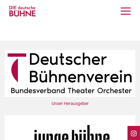
Kritiken
Schauspiel
Musiktheater
Tanz
Crossover
Bühnenwelt
Festivals & Veranstaltungen
Menschen & Theater
Themen
Unser Herausgeber
Internationales
Nachrufe
Medientipps