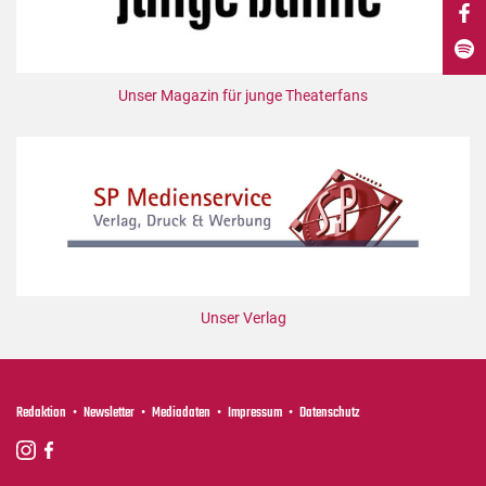
DdB-map
Kalender
Premierensuche
Unser Magazin für junge Theaterfans
Festival-Planer
Hefte
Alle Hefte
Leseproben
Podcast
Service
Unser Verlag
Shop / Abo
Newsletter
Redaktion
Redaktion
Newsletter
Mediadaten
Impressum
Datenschutz
Autor:innen
Partner