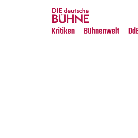
Tanz
Nachrufe
Crossover
Medientipps
Kritiken
Bühnenwelt
Dd