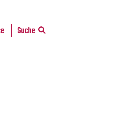
r
daten
ce
Suche