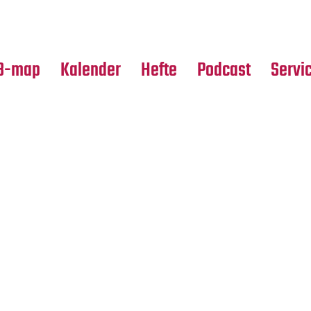
Premierensuche
Alle Hefte
Partne
Festival-Planer
Leseproben
Media
B-map
Kalender
Hefte
Podcast
Servi