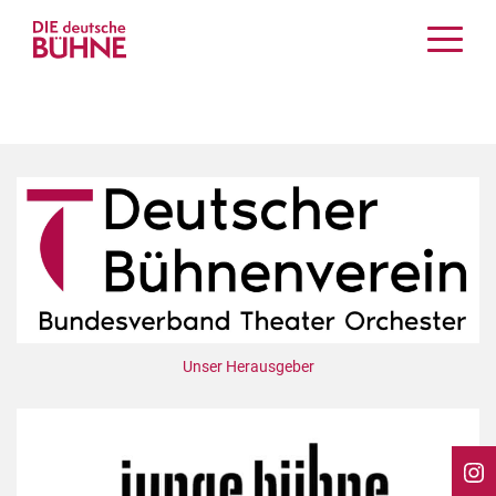
Kritiken
Schauspiel
Musiktheater
Tanz
Crossover
Bühnenwelt
Festivals & Veranstaltungen
Menschen & Theater
Themen
Unser Herausgeber
Internationales
Nachrufe
Medientipps