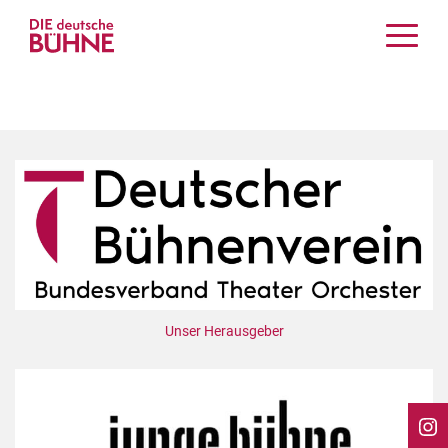
Kritiken
Schauspiel
Musiktheater
Tanz
Crossover
Bühnenwelt
Festivals & Veranstaltungen
Menschen & Theater
Themen
Unser Herausgeber
Internationales
Nachrufe
Medientipps