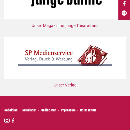
DdB-map
Kalender
Premierensuche
Unser Magazin für junge Theaterfans
Festival-Planer
Hefte
Alle Hefte
Leseproben
Podcast
Service
Unser Verlag
Shop / Abo
Newsletter
Redaktion
Redaktion
Newsletter
Mediadaten
Impressum
Datenschutz
Autor:innen
Partner