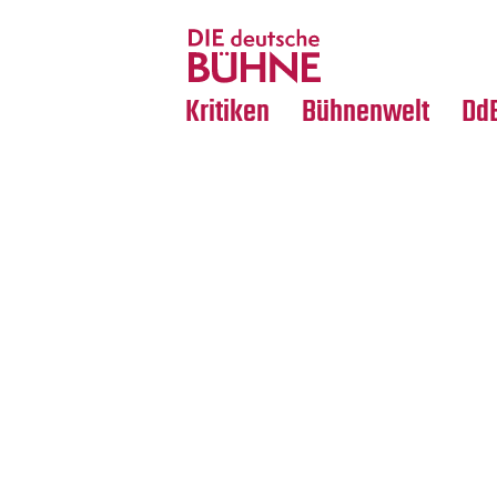
Tanz
Nachrufe
Crossover
Medientipps
Kritiken
Bühnenwelt
Dd