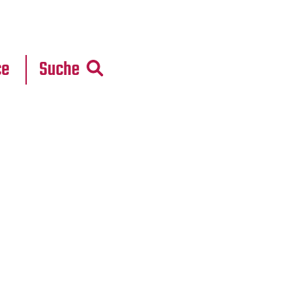
r
daten
ce
Suche