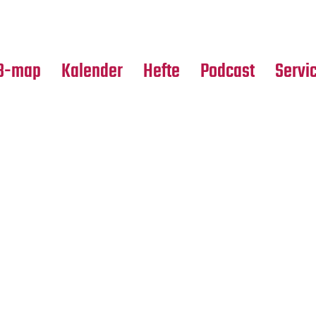
Premierensuche
Alle Hefte
Partne
Festival-Planer
Leseproben
Media
B-map
Kalender
Hefte
Podcast
Servi