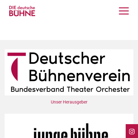
Kritiken
Schauspiel
Musiktheater
Tanz
Crossover
Bühnenwelt
Festivals & Veranstaltungen
Menschen & Theater
Themen
Unser Herausgeber
Internationales
Nachrufe
Medientipps