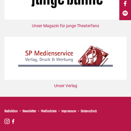
DdB-map
Kalender
Premierensuche
Unser Magazin für junge Theaterfans
Festival-Planer
Hefte
Alle Hefte
Leseproben
Podcast
Service
Unser Verlag
Shop / Abo
Newsletter
Redaktion
Redaktion
Newsletter
Mediadaten
Impressum
Datenschutz
Autor:innen
Partner