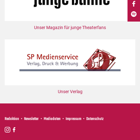
DdB-map
Kalender
Premierensuche
Unser Magazin für junge Theaterfans
Festival-Planer
Hefte
Alle Hefte
Leseproben
Podcast
Service
Unser Verlag
Shop / Abo
Newsletter
Redaktion
Redaktion
Newsletter
Mediadaten
Impressum
Datenschutz
Autor:innen
Partner