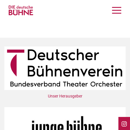
Kritiken
Schauspiel
Musiktheater
Tanz
Crossover
Bühnenwelt
Festivals & Veranstaltungen
Menschen & Theater
Themen
Unser Herausgeber
Internationales
Nachrufe
Medientipps