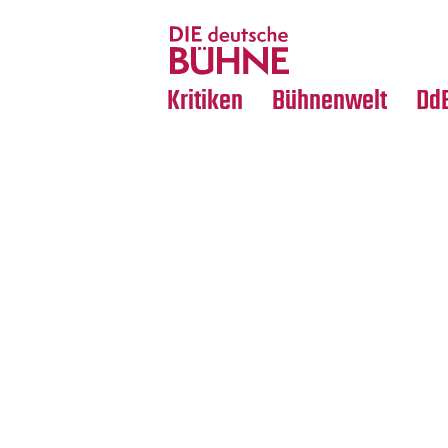
Tanz
Nachrufe
Crossover
Medientipps
Kritiken
Bühnenwelt
Dd