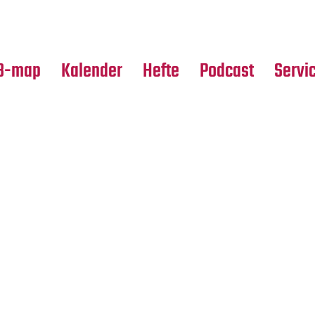
Premierensuche
Alle Hefte
Partne
Festival-Planer
Leseproben
Media
B-map
Kalender
Hefte
Podcast
Servi