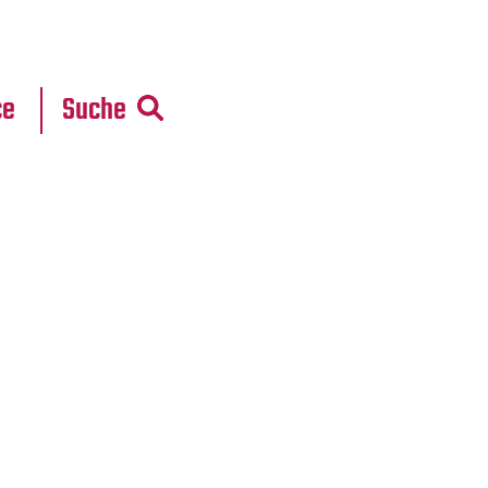
r
daten
ce
Suche