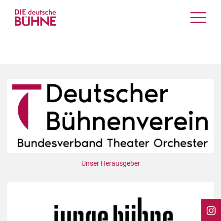
Kritiken
Schauspiel
Musiktheater
Tanz
Crossover
Bühnenwelt
Festivals & Veranstaltungen
Menschen & Theater
Themen
Unser Herausgeber
Internationales
Nachrufe
Medientipps