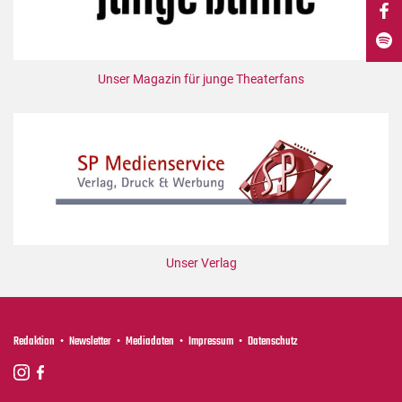
DdB-map
Kalender
Premierensuche
Unser Magazin für junge Theaterfans
Festival-Planer
Hefte
Alle Hefte
Leseproben
Podcast
Service
Unser Verlag
Shop / Abo
Newsletter
Redaktion
Redaktion
Newsletter
Mediadaten
Impressum
Datenschutz
Autor:innen
Partner