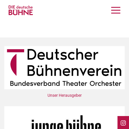
Kritiken
Schauspiel
Musiktheater
Tanz
Crossover
Bühnenwelt
Festivals & Veranstaltungen
Menschen & Theater
Themen
Unser Herausgeber
Internationales
Nachrufe
Medientipps