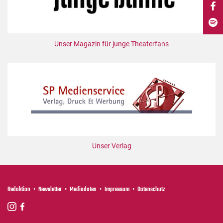
DdB-map
Kalender
Premierensuche
Unser Magazin für junge Theaterfans
Festival-Planer
Hefte
Alle Hefte
Leseproben
Podcast
Service
Unser Verlag
Shop / Abo
Newsletter
Redaktion
Redaktion
Newsletter
Mediadaten
Impressum
Datenschutz
Autor:innen
Partner