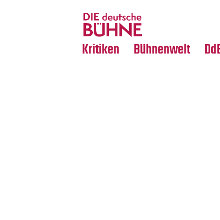
Tanz
Nachrufe
Crossover
Medientipps
Kritiken
Bühnenwelt
Dd