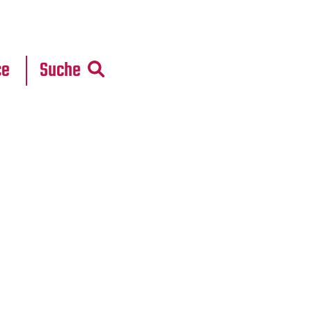
r
daten
ce
Suche