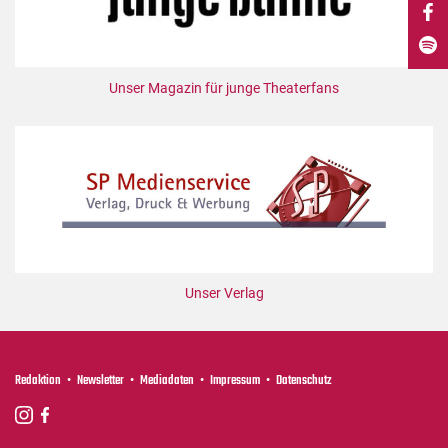
DdB-map
Kalender
Premierensuche
Unser Magazin für junge Theaterfans
Festival-Planer
Hefte
Alle Hefte
Leseproben
Podcast
Service
Unser Verlag
Shop / Abo
Newsletter
Redaktion
Redaktion
Newsletter
Mediadaten
Impressum
Datenschutz
Autor:innen
Partner