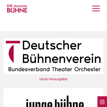
Kritiken
Schauspiel
Musiktheater
Tanz
Crossover
Bühnenwelt
Festivals & Veranstaltungen
Menschen & Theater
Themen
Unser Herausgeber
Internationales
Nachrufe
Medientipps