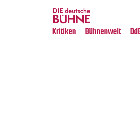
Tanz
Nachrufe
Crossover
Medientipps
Kritiken
Bühnenwelt
Dd