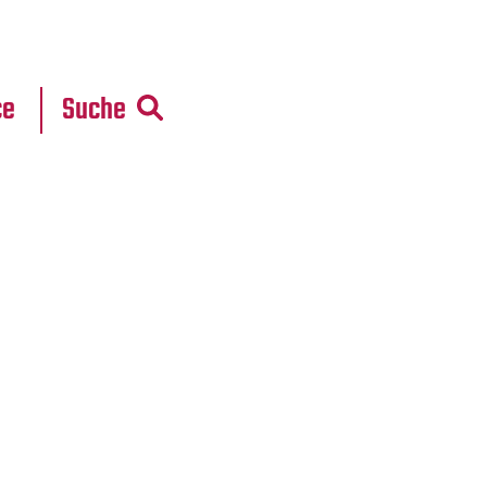
r
daten
ce
Suche