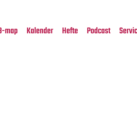
Premierensuche
Alle Hefte
Partne
Festival-Planer
Leseproben
Media
B-map
Kalender
Hefte
Podcast
Servi