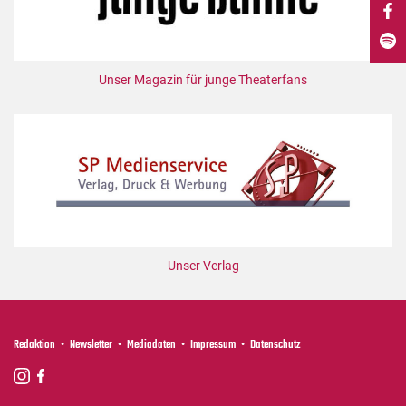
DdB-map
Kalender
Premierensuche
Unser Magazin für junge Theaterfans
Festival-Planer
Hefte
Alle Hefte
Leseproben
Podcast
Service
Unser Verlag
Shop / Abo
Newsletter
Redaktion
Redaktion
Newsletter
Mediadaten
Impressum
Datenschutz
Autor:innen
Partner