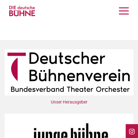
Kritiken
Schauspiel
Musiktheater
Tanz
Crossover
Bühnenwelt
Festivals & Veranstaltungen
Menschen & Theater
Themen
Unser Herausgeber
Internationales
Nachrufe
Medientipps