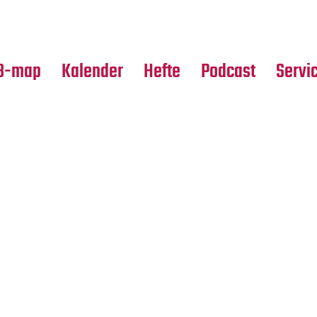
Premierensuche
Alle Hefte
Partne
Festival-Planer
Leseproben
Media
B-map
Kalender
Hefte
Podcast
Servi