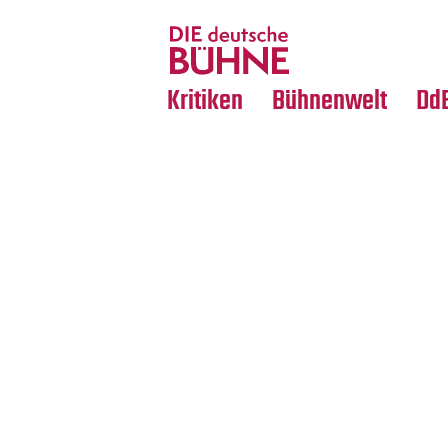
Tanz
Nachrufe
Crossover
Medientipps
Kritiken
Bühnenwelt
Dd