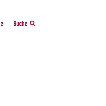
r
daten
ce
Suche