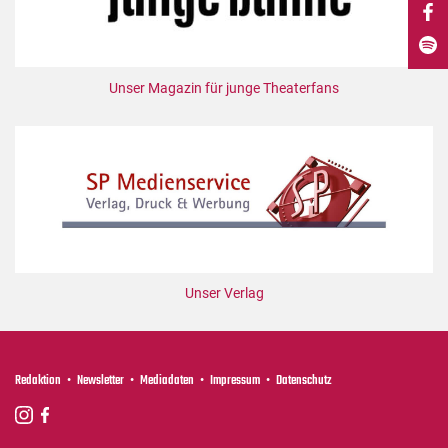
DdB-map
Kalender
Premierensuche
Unser Magazin für junge Theaterfans
Festival-Planer
Hefte
Alle Hefte
Leseproben
Podcast
Service
Unser Verlag
Shop / Abo
Newsletter
Redaktion
Redaktion
Newsletter
Mediadaten
Impressum
Datenschutz
Autor:innen
Partner