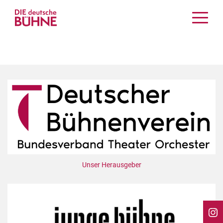
Kritiken
Schauspiel
Musiktheater
Tanz
Crossover
Bühnenwelt
Festivals & Veranstaltungen
Menschen & Theater
Themen
Unser Herausgeber
Internationales
Nachrufe
Medientipps