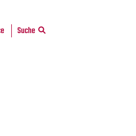
r
daten
ce
Suche