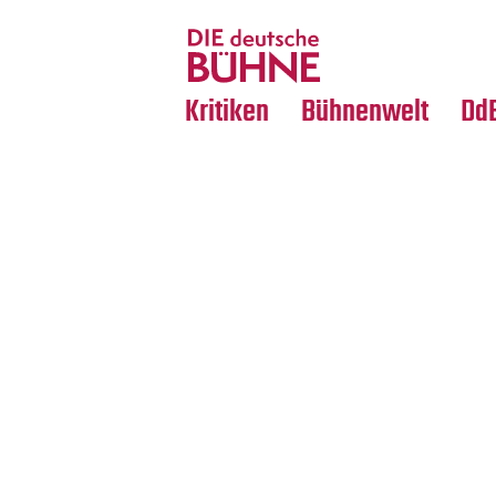
Tanz
Nachrufe
Crossover
Medientipps
Kritiken
Bühnenwelt
Dd