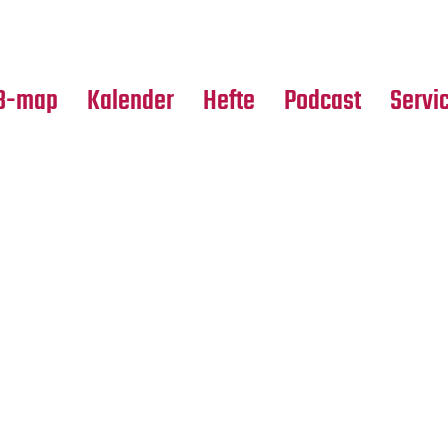
Premierensuche
Alle Hefte
Partne
Festival-Planer
Leseproben
Media
B-map
Kalender
Hefte
Podcast
Servi