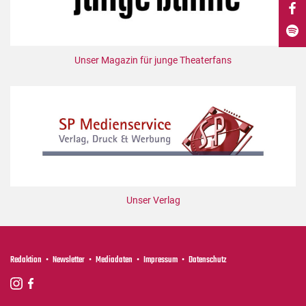
DdB-map
Kalender
Premierensuche
Unser Magazin für junge Theaterfans
Festival-Planer
Hefte
Alle Hefte
Leseproben
Podcast
Service
Unser Verlag
Shop / Abo
Newsletter
Redaktion
Redaktion
Newsletter
Mediadaten
Impressum
Datenschutz
Autor:innen
Partner