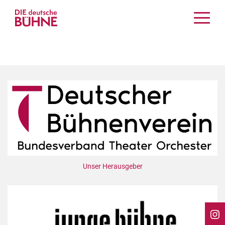
Kritiken
Schauspiel
Musiktheater
Tanz
Crossover
Bühnenwelt
Festivals & Veranstaltungen
Menschen & Theater
Themen
Unser Herausgeber
Internationales
Nachrufe
Medientipps