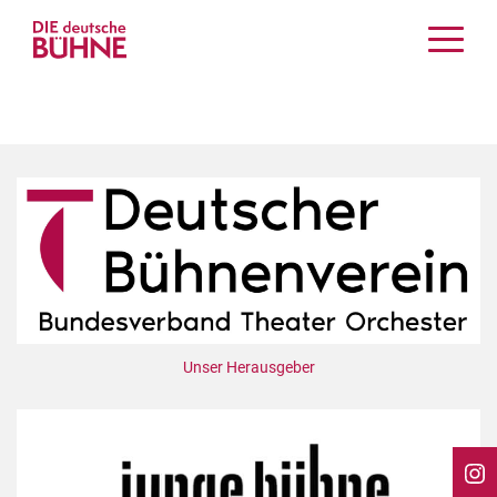
Kritiken
Schauspiel
Musiktheater
Tanz
Crossover
Bühnenwelt
Festivals & Veranstaltungen
Menschen & Theater
Themen
Unser Herausgeber
Internationales
Nachrufe
Medientipps