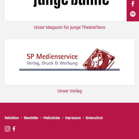
DdB-map
Kalender
Premierensuche
Unser Magazin für junge Theaterfans
Festival-Planer
Hefte
Alle Hefte
Leseproben
Podcast
Service
Unser Verlag
Shop / Abo
Newsletter
Redaktion
Redaktion
Newsletter
Mediadaten
Impressum
Datenschutz
Autor:innen
Partner