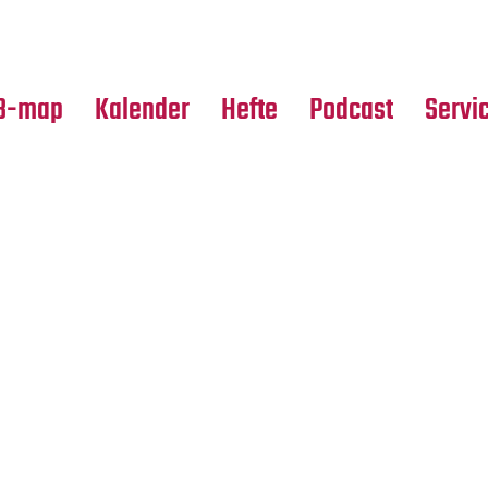
Premierensuche
Alle Hefte
Partne
Festival-Planer
Leseproben
Media
B-map
Kalender
Hefte
Podcast
Servi