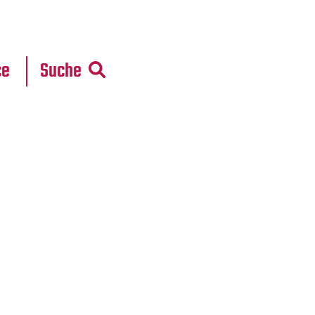
r
daten
ce
Suche