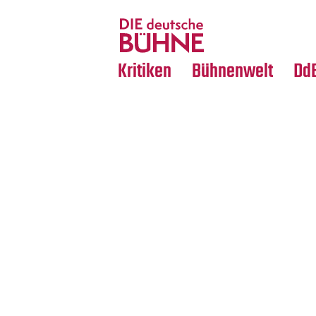
Tanz
Nachrufe
Crossover
Medientipps
Kritiken
Bühnenwelt
Dd