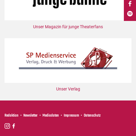
DdB-map
Kalender
Premierensuche
Unser Magazin für junge Theaterfans
Festival-Planer
Hefte
Alle Hefte
Leseproben
Podcast
Service
Unser Verlag
Shop / Abo
Newsletter
Redaktion
Redaktion
Newsletter
Mediadaten
Impressum
Datenschutz
Autor:innen
Partner