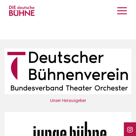
Kritiken
Schauspiel
Musiktheater
Tanz
Crossover
Bühnenwelt
Festivals & Veranstaltungen
Menschen & Theater
Themen
Unser Herausgeber
Internationales
Nachrufe
Medientipps