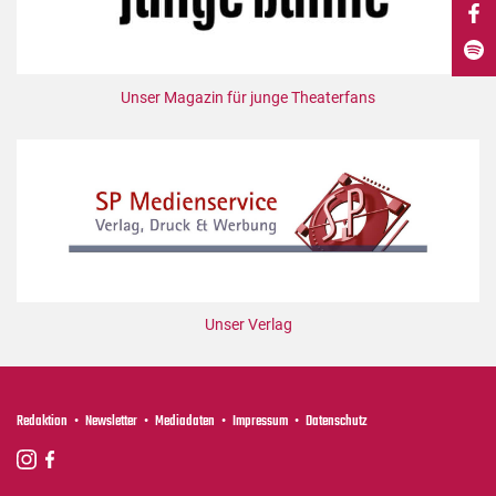
DdB-map
Kalender
Premierensuche
Unser Magazin für junge Theaterfans
Festival-Planer
Hefte
Alle Hefte
Leseproben
Podcast
Service
Unser Verlag
Shop / Abo
Newsletter
Redaktion
Redaktion
Newsletter
Mediadaten
Impressum
Datenschutz
Autor:innen
Partner