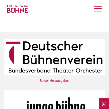
Kritiken
Schauspiel
Musiktheater
Tanz
Crossover
Bühnenwelt
Festivals & Veranstaltungen
Menschen & Theater
Themen
Unser Herausgeber
Internationales
Nachrufe
Medientipps