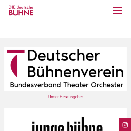
Kritiken
Schauspiel
Musiktheater
Tanz
Crossover
Bühnenwelt
Festivals & Veranstaltungen
Menschen & Theater
Themen
Unser Herausgeber
Internationales
Nachrufe
Medientipps