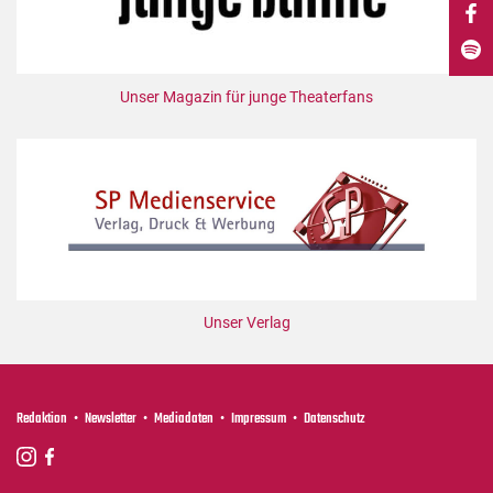
DdB-map
Kalender
Premierensuche
Unser Magazin für junge Theaterfans
Festival-Planer
Hefte
Alle Hefte
Leseproben
Podcast
Service
Unser Verlag
Shop / Abo
Newsletter
Redaktion
Redaktion
Newsletter
Mediadaten
Impressum
Datenschutz
Autor:innen
Partner