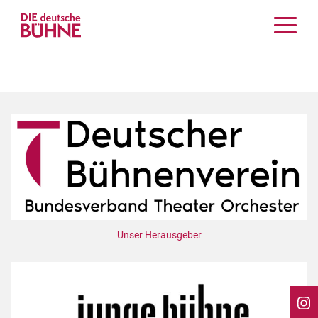
Kritiken
Schauspiel
Musiktheater
Tanz
Crossover
Bühnenwelt
Festivals & Veranstaltungen
Menschen & Theater
Themen
Unser Herausgeber
Internationales
Nachrufe
Medientipps