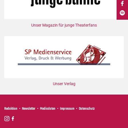
DdB-map
Kalender
Premierensuche
Unser Magazin für junge Theaterfans
Festival-Planer
Hefte
Alle Hefte
Leseproben
Podcast
Service
Unser Verlag
Shop / Abo
Newsletter
Redaktion
Redaktion
Newsletter
Mediadaten
Impressum
Datenschutz
Autor:innen
Partner