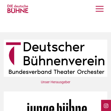
Kritiken
Schauspiel
Musiktheater
Tanz
Crossover
Bühnenwelt
Festivals & Veranstaltungen
Menschen & Theater
Themen
Unser Herausgeber
Internationales
Nachrufe
Medientipps