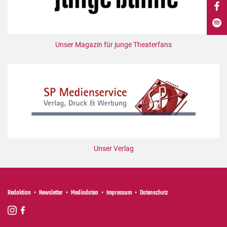
DdB-map
Kalender
Premierensuche
Unser Magazin für junge Theaterfans
Festival-Planer
Hefte
Alle Hefte
Leseproben
Podcast
Service
Unser Verlag
Shop / Abo
Newsletter
Redaktion
Redaktion
Newsletter
Mediadaten
Impressum
Datenschutz
Autor:innen
Partner