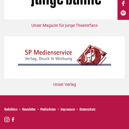
DdB-map
Kalender
Premierensuche
Unser Magazin für junge Theaterfans
Festival-Planer
Hefte
Alle Hefte
Leseproben
Podcast
Service
Unser Verlag
Shop / Abo
Newsletter
Redaktion
Redaktion
Newsletter
Mediadaten
Impressum
Datenschutz
Autor:innen
Partner