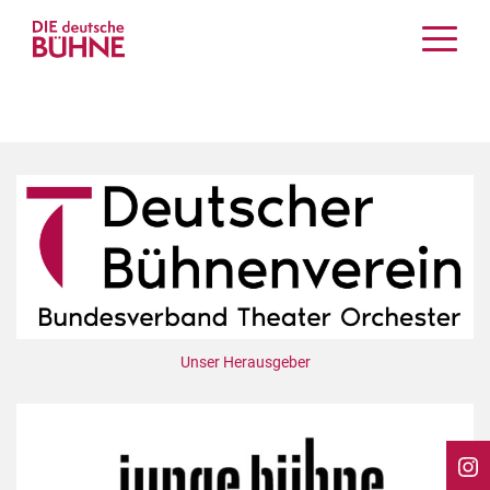
Kritiken
Schauspiel
Musiktheater
Tanz
Crossover
Bühnenwelt
Festivals & Veranstaltungen
Menschen & Theater
Themen
Unser Herausgeber
Internationales
Nachrufe
Medientipps