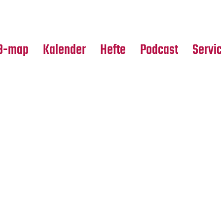
Premierensuche
Alle Hefte
Partne
Festival-Planer
Leseproben
Media
B-map
Kalender
Hefte
Podcast
Servi