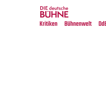
Tanz
Nachrufe
Crossover
Medientipps
Kritiken
Bühnenwelt
Dd