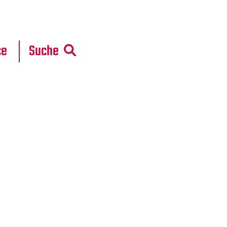
r
daten
ce
Suche