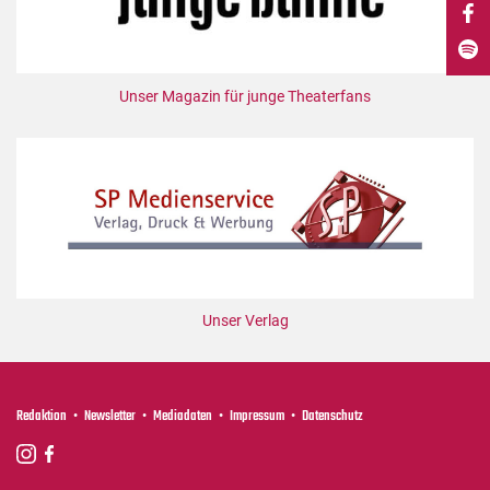
DdB-map
Kalender
Premierensuche
Unser Magazin für junge Theaterfans
Festival-Planer
Hefte
Alle Hefte
Leseproben
Podcast
Service
Unser Verlag
Shop / Abo
Newsletter
Redaktion
Redaktion
Newsletter
Mediadaten
Impressum
Datenschutz
Autor:innen
Partner