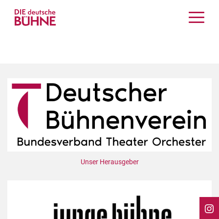
Kritiken
Schauspiel
Musiktheater
Tanz
Crossover
Bühnenwelt
Festivals & Veranstaltungen
Menschen & Theater
Themen
Unser Herausgeber
Internationales
Nachrufe
Medientipps