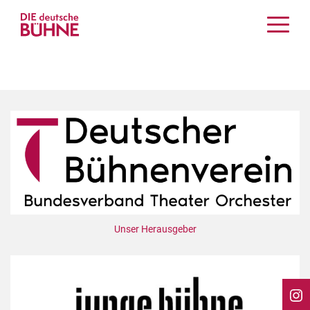
Kritiken
Schauspiel
Musiktheater
Tanz
Crossover
Bühnenwelt
Festivals & Veranstaltungen
Menschen & Theater
Themen
Unser Herausgeber
Internationales
Nachrufe
Medientipps