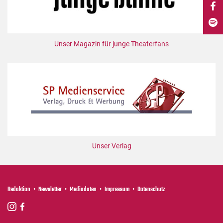
DdB-map
Kalender
Premierensuche
Unser Magazin für junge Theaterfans
Festival-Planer
Hefte
Alle Hefte
Leseproben
Podcast
Service
Unser Verlag
Shop / Abo
Newsletter
Redaktion
Redaktion
Newsletter
Mediadaten
Impressum
Datenschutz
Autor:innen
Partner