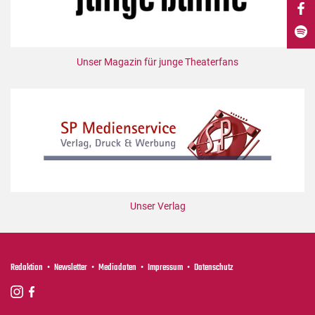
DdB-map
Kalender
Premierensuche
Unser Magazin für junge Theaterfans
Festival-Planer
Hefte
Alle Hefte
Leseproben
Podcast
Service
Unser Verlag
Shop / Abo
Newsletter
Redaktion
Redaktion
Newsletter
Mediadaten
Impressum
Datenschutz
Autor:innen
Partner