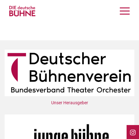
Kritiken
Schauspiel
Musiktheater
Tanz
Crossover
Bühnenwelt
Festivals & Veranstaltungen
Menschen & Theater
Themen
Unser Herausgeber
Internationales
Nachrufe
Medientipps