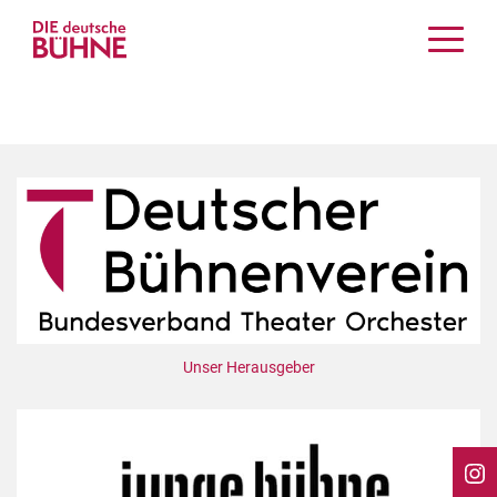
Kritiken
Schauspiel
Musiktheater
Tanz
Crossover
Bühnenwelt
Festivals & Veranstaltungen
Menschen & Theater
Themen
Unser Herausgeber
Internationales
Nachrufe
Medientipps