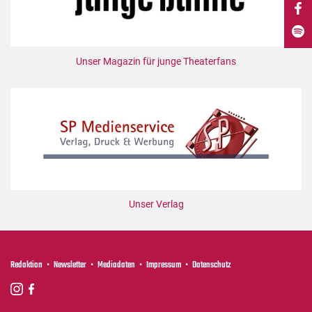
DdB-map
Kalender
Premierensuche
Unser Magazin für junge Theaterfans
Festival-Planer
Hefte
Alle Hefte
Leseproben
Podcast
Service
Unser Verlag
Shop / Abo
Newsletter
Redaktion
Redaktion
Newsletter
Mediadaten
Impressum
Datenschutz
Autor:innen
Partner