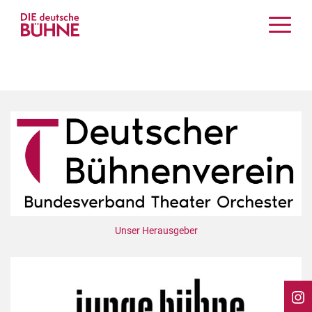
Kritiken
Schauspiel
Musiktheater
Tanz
Crossover
Bühnenwelt
Festivals & Veranstaltungen
Menschen & Theater
Themen
Unser Herausgeber
Internationales
Nachrufe
Medientipps