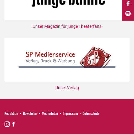
DdB-map
Kalender
Premierensuche
Unser Magazin für junge Theaterfans
Festival-Planer
Hefte
Alle Hefte
Leseproben
Podcast
Service
Unser Verlag
Shop / Abo
Newsletter
Redaktion
Redaktion
Newsletter
Mediadaten
Impressum
Datenschutz
Autor:innen
Partner