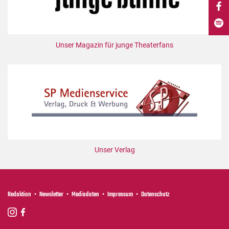
DdB-map
Kalender
Premierensuche
Unser Magazin für junge Theaterfans
Festival-Planer
Hefte
Alle Hefte
Leseproben
Podcast
Service
Unser Verlag
Shop / Abo
Newsletter
Redaktion
Redaktion
Newsletter
Mediadaten
Impressum
Datenschutz
Autor:innen
Partner