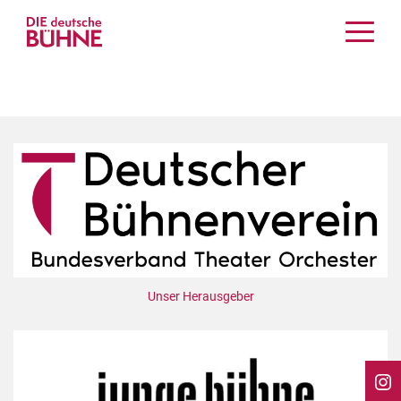
Kritiken
Schauspiel
Musiktheater
Tanz
Crossover
Bühnenwelt
Festivals & Veranstaltungen
Menschen & Theater
Themen
Unser Herausgeber
Internationales
Nachrufe
Medientipps