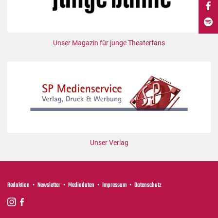
DdB-map
Kalender
Premierensuche
Unser Magazin für junge Theaterfans
Festival-Planer
Hefte
Alle Hefte
Leseproben
Podcast
Service
Unser Verlag
Shop / Abo
Newsletter
Redaktion
Redaktion
Newsletter
Mediadaten
Impressum
Datenschutz
Autor:innen
Partner