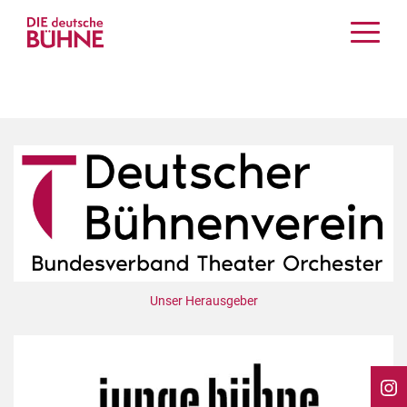
Kritiken
Schauspiel
Musiktheater
Tanz
Crossover
Bühnenwelt
Festivals & Veranstaltungen
Menschen & Theater
Themen
Unser Herausgeber
Internationales
Nachrufe
Medientipps