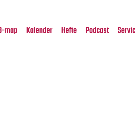
Premierensuche
Alle Hefte
Partne
Festival-Planer
Leseproben
Media
B-map
Kalender
Hefte
Podcast
Servi