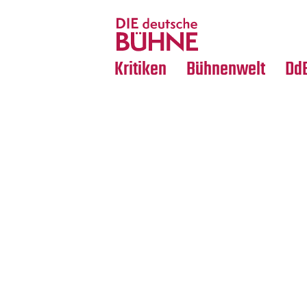
Tanz
Nachrufe
Crossover
Medientipps
Kritiken
Bühnenwelt
Dd