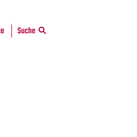
r
daten
ce
Suche