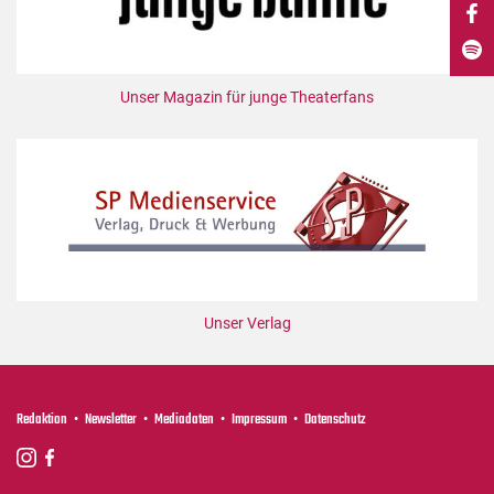
DdB-map
Kalender
Premierensuche
Unser Magazin für junge Theaterfans
Festival-Planer
Hefte
Alle Hefte
Leseproben
Podcast
Service
Unser Verlag
Shop / Abo
Newsletter
Redaktion
Redaktion
Newsletter
Mediadaten
Impressum
Datenschutz
Autor:innen
Partner