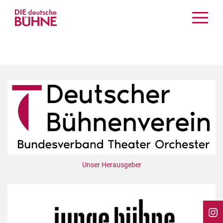
Kritiken
Schauspiel
Musiktheater
Tanz
Crossover
Bühnenwelt
Festivals & Veranstaltungen
Menschen & Theater
Themen
Unser Herausgeber
Internationales
Nachrufe
Medientipps