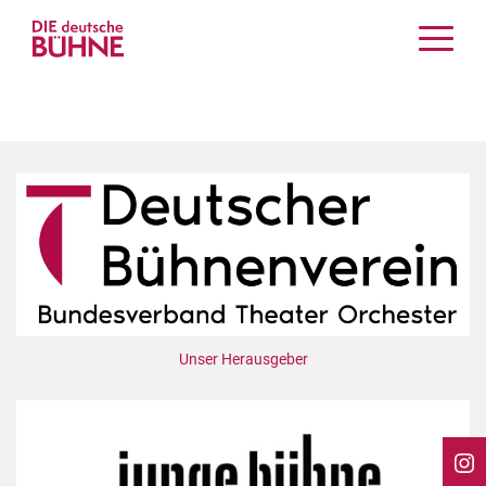
Kritiken
Schauspiel
Musiktheater
Tanz
Crossover
Bühnenwelt
Festivals & Veranstaltungen
Menschen & Theater
Themen
Unser Herausgeber
Internationales
Nachrufe
Medientipps