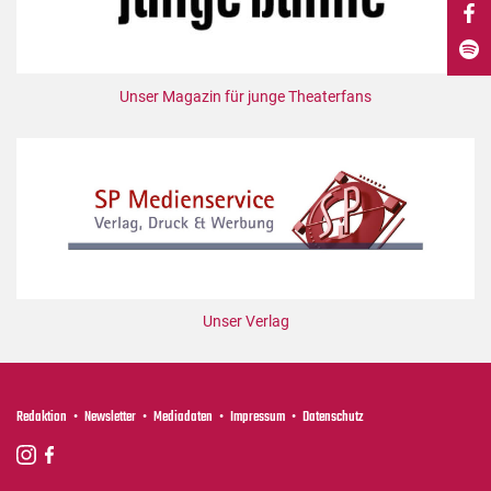
DdB-map
Kalender
Premierensuche
Unser Magazin für junge Theaterfans
Festival-Planer
Hefte
Alle Hefte
Leseproben
Podcast
Service
Unser Verlag
Shop / Abo
Newsletter
Redaktion
Redaktion
Newsletter
Mediadaten
Impressum
Datenschutz
Autor:innen
Partner