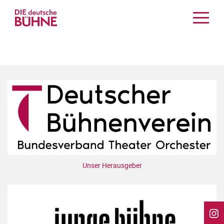
Kritiken
Schauspiel
Musiktheater
Tanz
Crossover
Bühnenwelt
Festivals & Veranstaltungen
Menschen & Theater
Themen
Unser Herausgeber
Internationales
Nachrufe
Medientipps