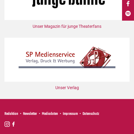
DdB-map
Kalender
Premierensuche
Unser Magazin für junge Theaterfans
Festival-Planer
Hefte
Alle Hefte
Leseproben
Podcast
Service
Unser Verlag
Shop / Abo
Newsletter
Redaktion
Redaktion
Newsletter
Mediadaten
Impressum
Datenschutz
Autor:innen
Partner