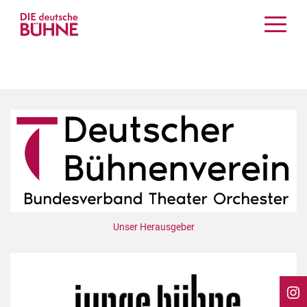
Kritiken
Schauspiel
Musiktheater
Tanz
Crossover
Bühnenwelt
Festivals & Veranstaltungen
Menschen & Theater
Themen
Unser Herausgeber
Internationales
Nachrufe
Medientipps