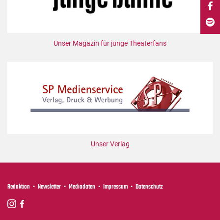
DdB-map
Kalender
Premierensuche
Unser Magazin für junge Theaterfans
Festival-Planer
Hefte
Alle Hefte
Leseproben
Podcast
Service
Unser Verlag
Shop / Abo
Newsletter
Redaktion
Redaktion
Newsletter
Mediadaten
Impressum
Datenschutz
Autor:innen
Partner