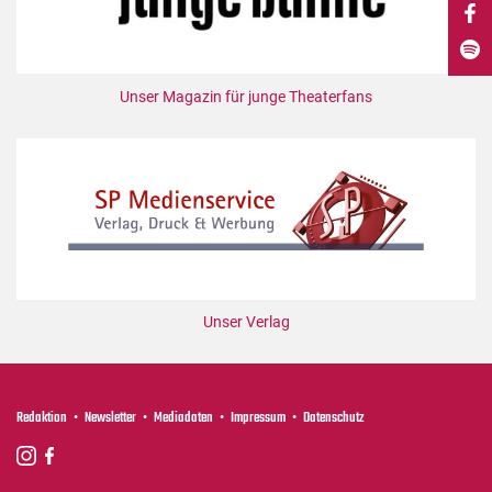
DdB-map
Kalender
Premierensuche
Unser Magazin für junge Theaterfans
Festival-Planer
Hefte
Alle Hefte
Leseproben
Podcast
Service
Unser Verlag
Shop / Abo
Newsletter
Redaktion
Redaktion
Newsletter
Mediadaten
Impressum
Datenschutz
Autor:innen
Partner