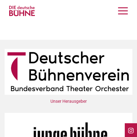
Kritiken
Schauspiel
Musiktheater
Tanz
Crossover
Bühnenwelt
Festivals & Veranstaltungen
Menschen & Theater
Themen
Unser Herausgeber
Internationales
Nachrufe
Medientipps