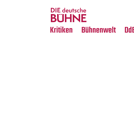
Tanz
Nachrufe
Crossover
Medientipps
Kritiken
Bühnenwelt
Dd