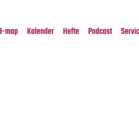
Premierensuche
Alle Hefte
Partne
Festival-Planer
Leseproben
Media
B-map
Kalender
Hefte
Podcast
Servi