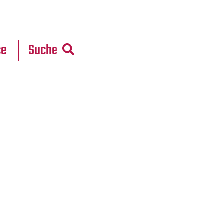
r
daten
ce
Suche