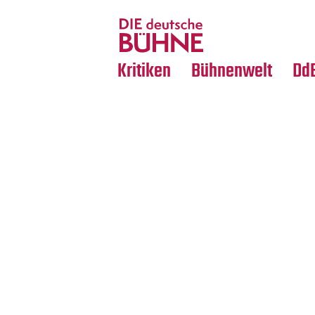
Tanz
Nachrufe
Crossover
Medientipps
Kritiken
Bühnenwelt
Dd