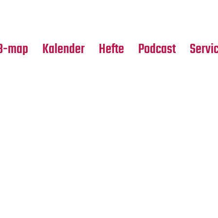
Premierensuche
Alle Hefte
Partne
Festival-Planer
Leseproben
Media
B-map
Kalender
Hefte
Podcast
Servi