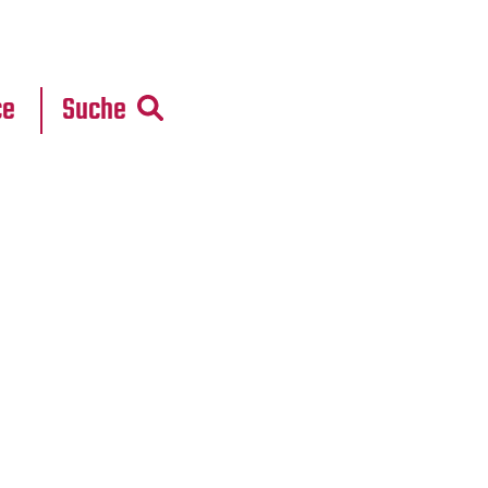
r
daten
ce
Suche